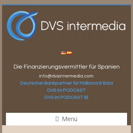
Zum
Inhalt
springen
Die Finanzierungsvermittler für Spanien
info@dvsintermedia.com
Deutscher Bankpartner für Mallorca & Ibiza
DVS im PODCAST
DVS im PODCAST (II)
Menü