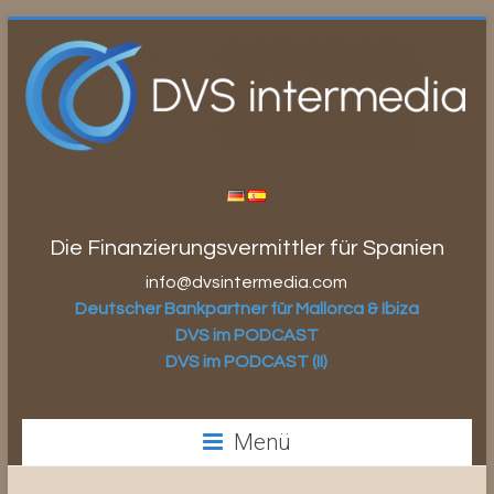
Zum
Inhalt
springen
Die Finanzierungsvermittler für Spanien
info@dvsintermedia.com
Deutscher Bankpartner für Mallorca & Ibiza
DVS im PODCAST
DVS im PODCAST (II)
Menü