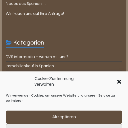
Neues aus Spanien …
Wir freuen uns auf Ihre Anfrage!
Kategorien
DVS intermedia – warum mit uns?
Immobilienkauf in Spanien
Lifestyle
Cookie-Zustimmung
Rechtsbeistand
verwalten
Steuerrecht in Spanien
Wir verwenden Cookies, um unsere Website und unseren Service zu
optimieren.
Testimonials
Verwaltungsservice
Akzeptieren