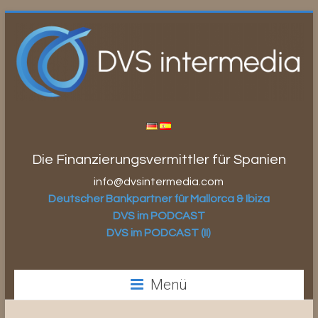
Zum
Inhalt
springen
Die Finanzierungsvermittler für Spanien
info@dvsintermedia.com
Deutscher Bankpartner für Mallorca & Ibiza
DVS im PODCAST
DVS im PODCAST (II)
Menü