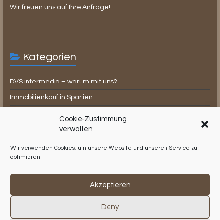
Wir freuen uns auf Ihre Anfrage!
Kategorien
DVS intermedia – warum mit uns?
Immobilienkauf in Spanien
Lifestyle
Cookie-Zustimmung
Rechtsbeistand
verwalten
Steuerrecht in Spanien
Wir verwenden Cookies, um unsere Website und unseren Service zu
optimieren.
Testimonials
Verwaltungsservice
Akzeptieren
Deny
Copyright © 2026
DVS intermedia S.L.
. Alle Rechte vorbehalten.