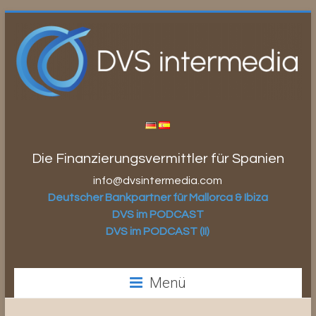
Zum
Inhalt
springen
Die Finanzierungsvermittler für Spanien
info@dvsintermedia.com
Deutscher Bankpartner für Mallorca & Ibiza
DVS im PODCAST
DVS im PODCAST (II)
Menü