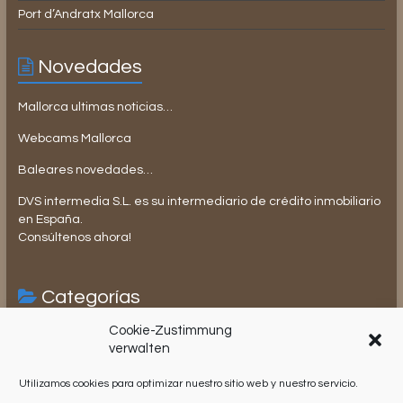
Port d’Andratx Mallorca
Novedades
Mallorca ultimas noticias…
Webcams Mallorca
Baleares novedades…
DVS intermedia S.L. es su intermediario de crédito inmobiliario
en España.
Consúltenos ahora!
Categorías
Cookie-Zustimmung
Compraventa de inmuebles en España
verwalten
Impuestos en España
Utilizamos cookies para optimizar nuestro sitio web y nuestro servicio.
Lifestyle