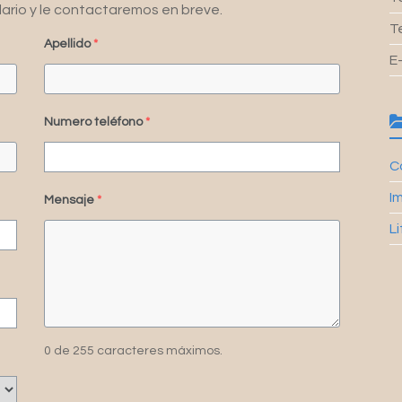
lario y le contactaremos en breve.
T
Apellido
*
E
Numero teléfono
*
C
I
Mensaje
*
L
0 de 255 caracteres máximos.