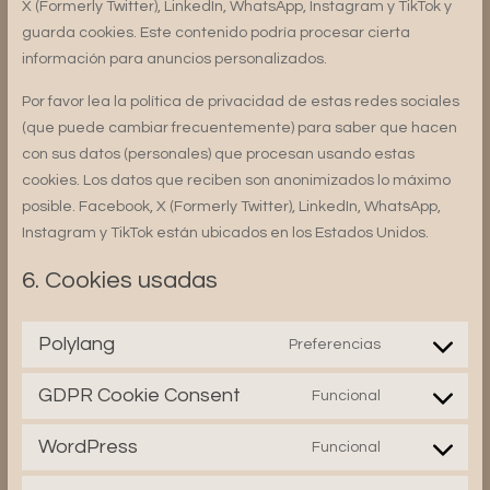
X (Formerly Twitter), LinkedIn, WhatsApp, Instagram y TikTok y
guarda cookies. Este contenido podría procesar cierta
información para anuncios personalizados.
Por favor lea la política de privacidad de estas redes sociales
(que puede cambiar frecuentemente) para saber que hacen
con sus datos (personales) que procesan usando estas
cookies. Los datos que reciben son anonimizados lo máximo
posible. Facebook, X (Formerly Twitter), LinkedIn, WhatsApp,
Instagram y TikTok están ubicados en los Estados Unidos.
6. Cookies usadas
Polylang
Preferencias
Consent
to
GDPR Cookie Consent
Funcional
service
Consent
polylang
to
WordPress
Funcional
service
Consent
gdpr-
to