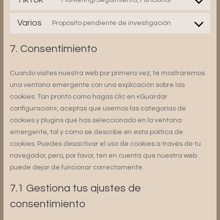
service
Consent
whatsapp
to
Varios
Propósito pendiente de investigación
service
Consent
tiktok
to
7. Consentimiento
service
varios
Cuando visites nuestra web por primera vez, te mostraremos
una ventana emergente con una explicación sobre las
cookies. Tan pronto como hagas clic en «Guardar
configuración», aceptas que usemos las categorías de
cookies y plugins que has seleccionado en la ventana
emergente, tal y como se describe en esta política de
cookies. Puedes desactivar el uso de cookies a través de tu
navegador, pero, por favor, ten en cuenta que nuestra web
puede dejar de funcionar correctamente.
7.1 Gestiona tus ajustes de
consentimiento