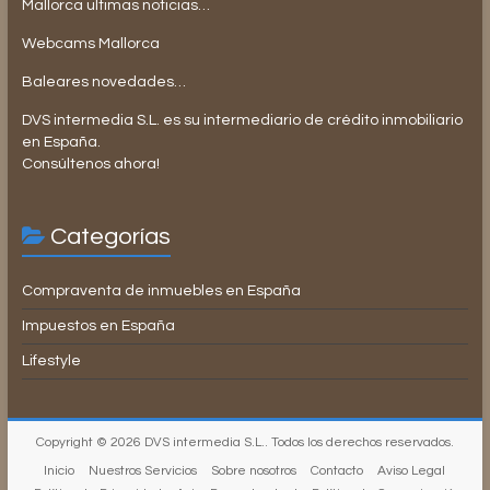
Mallorca ultimas noticias…
Webcams Mallorca
Baleares novedades…
DVS intermedia S.L. es su intermediario de crédito inmobiliario
en España.
Consúltenos ahora!
Categorías
Compraventa de inmuebles en España
Impuestos en España
Lifestyle
Copyright © 2026
DVS intermedia S.L.
. Todos los derechos reservados.
Inicio
Nuestros Servicios
Sobre nosotros
Contacto
Aviso Legal