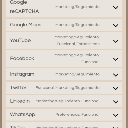
cookie-
Google
service
consent
Marketing/Seguimiento
wordpress
Consent
reCAPTCHA
to
service
Google Maps
Marketing/Seguimiento
google-
Consent
recaptcha
to
Marketing/Seguimiento,
service
YouTube
Consent
Funcional, Estadísticas
google-
to
maps
service
Marketing/Seguimiento,
Facebook
youtube
Consent
Funcional
to
service
Instagram
Marketing/Seguimiento
Consent
facebook
to
Twitter
Funcional, Marketing/Seguimiento
service
Consent
instagram
to
LinkedIn
Marketing/Seguimiento, Funcional
service
Consent
twitter
to
WhatsApp
Preferencias, Funcional
service
Consent
linkedin
to
TikTok
Marketing/Seguimiento, Funcional