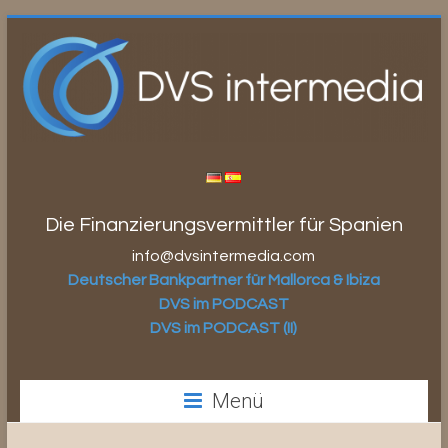
Zum
Inhalt
springen
Die Finanzierungsvermittler für Spanien
info@dvsintermedia.com
Deutscher Bankpartner für Mallorca & Ibiza
DVS im PODCAST
DVS im PODCAST (II)
Menü