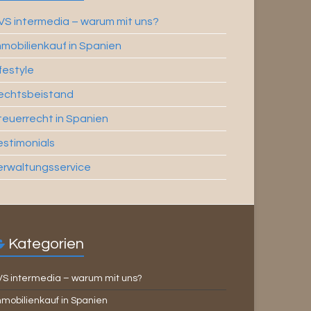
VS intermedia – warum mit uns?
mmobilienkauf in Spanien
ifestyle
echtsbeistand
teuerrecht in Spanien
estimonials
erwaltungsservice
Kategorien
VS intermedia – warum mit uns?
mobilienkauf in Spanien