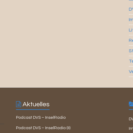
D
I
L
R
S
T
V
Aktuelles
Podcast DVS – InselRadio
D
Podcast DVS – InselRadio (II)
Im