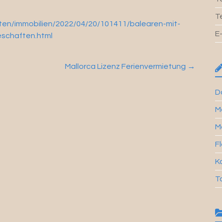
T
ten/immobilien/2022/04/20/101411/balearen-mit-
E
eschaften.html
Mallorca Lizenz Ferienvermietung
→
Da
M
M
Fl
Ka
T