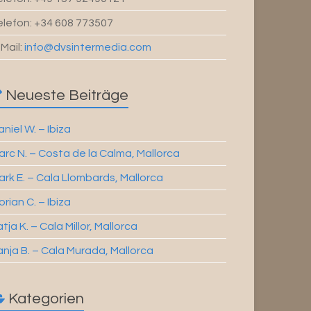
elefon: +34 608 773507
-Mail:
info@dvsintermedia.com
Neueste Beiträge
niel W. – Ibiza
arc N. – Costa de la Calma, Mallorca
ark E. – Cala Llombards, Mallorca
orian C. – Ibiza
tja K. – Cala Millor, Mallorca
anja B. – Cala Murada, Mallorca
Kategorien