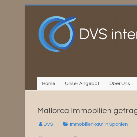
Zum
Inhalt
springen
Home
Unser Angebot
Über Uns
Mallorca Immobilien gefra
DVS
Immobilienkauf in Spanien