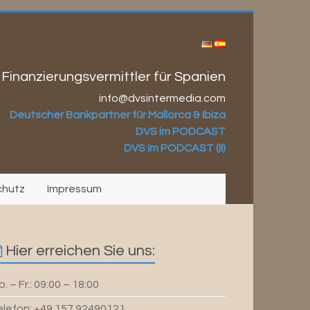
 Finanzierungsvermittler für Spanien
info@dvsintermedia.com
Deutscher Bankpartner für Mallorca & Ibiza
DVS im PODCAST
DVS im PODCAST (II)
chutz
Impressum
Hier erreichen Sie uns:
. – Fr.: 09:00 – 18:00
elefon: +49 157 92490121