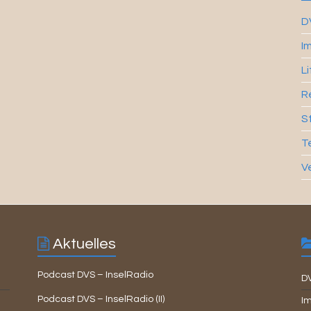
D
I
L
R
S
T
V
Aktuelles
Podcast DVS – InselRadio
D
Podcast DVS – InselRadio (II)
Im