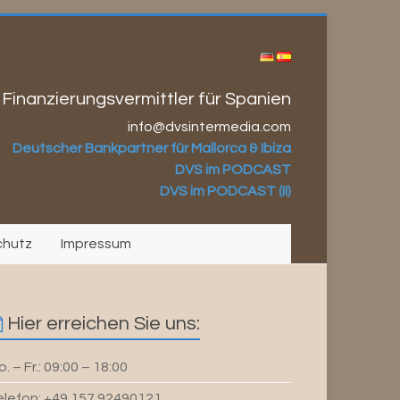
 Finanzierungsvermittler für Spanien
info@dvsintermedia.com
Deutscher Bankpartner für Mallorca & Ibiza
DVS im PODCAST
DVS im PODCAST (II)
chutz
Impressum
Hier erreichen Sie uns:
. – Fr.: 09:00 – 18:00
elefon: +49 157 92490121