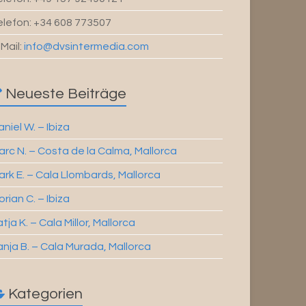
elefon: +34 608 773507
-Mail:
info@dvsintermedia.com
Neueste Beiträge
niel W. – Ibiza
arc N. – Costa de la Calma, Mallorca
ark E. – Cala Llombards, Mallorca
orian C. – Ibiza
tja K. – Cala Millor, Mallorca
anja B. – Cala Murada, Mallorca
Kategorien