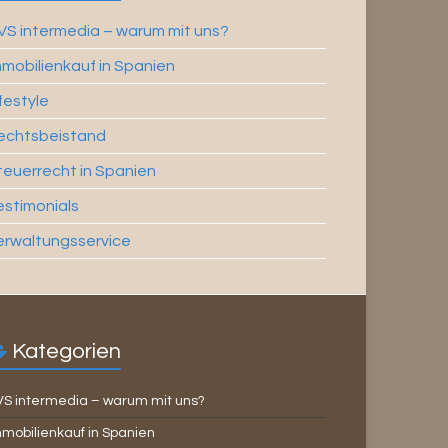
VS intermedia – warum mit uns?
mmobilienkauf in Spanien
ifestyle
echtsbeistand
teuerrecht in Spanien
estimonials
erwaltungsservice
Kategorien
VS intermedia – warum mit uns?
mobilienkauf in Spanien