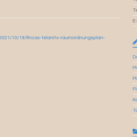
T
E
/2021/10/19/fincas-felanitx-raumordnungsplan-
Da
M
M
Fl
Ka
T