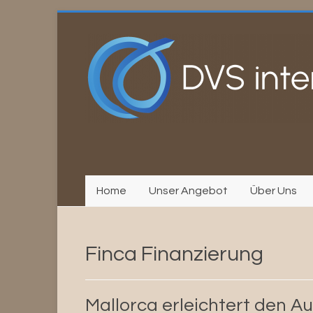
Zum
Inhalt
springen
Home
Unser Angebot
Über Uns
Finca Finanzierung
Mallorca erleichtert den 