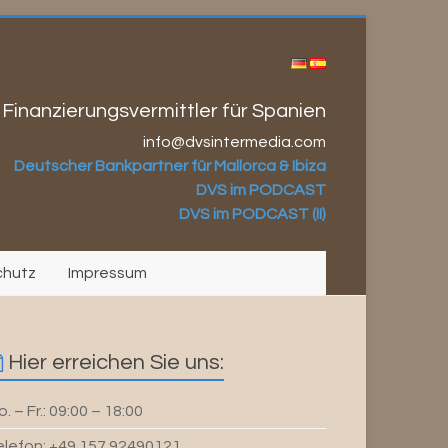
 Finanzierungsvermittler für Spanien
info@dvsintermedia.com
Deutscher Bankpartner für Mallorca & Ibiza
DVS im PODCAST
DVS im PODCAST (II)
chutz
Impressum
Hier erreichen Sie uns:
. – Fr.: 09:00 – 18:00
elefon: +49 157 92490121