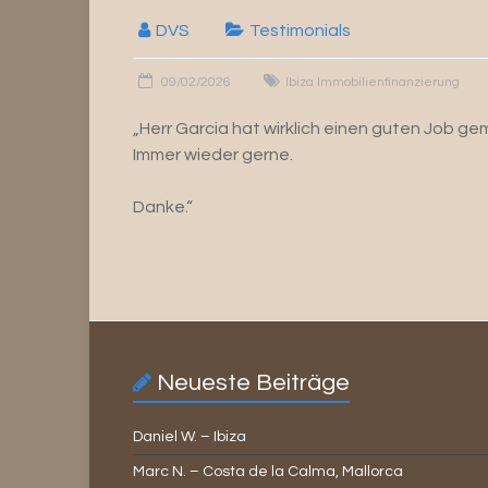
DVS
Testimonials
09/02/2026
Ibiza Immobilienfinanzierung
„Herr Garcia hat wirklich einen guten Job ge
Immer wieder gerne.
Danke.“
Neueste Beiträge
Daniel W. – Ibiza
Marc N. – Costa de la Calma, Mallorca