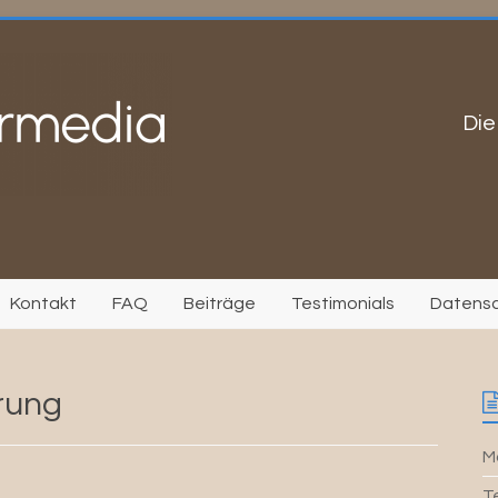
Die
Kontakt
FAQ
Beiträge
Testimonials
Datens
erung
Mo
T