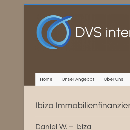
Zum
Inhalt
springen
Home
Unser Angebot
Über Uns
Ibiza Immobilienfinanzi
Daniel W. – Ibiza