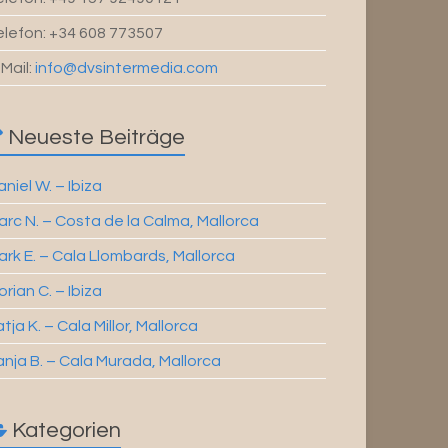
elefon: +34 608 773507
-Mail:
info@dvsintermedia.com
Neueste Beiträge
niel W. – Ibiza
arc N. – Costa de la Calma, Mallorca
ark E. – Cala Llombards, Mallorca
orian C. – Ibiza
tja K. – Cala Millor, Mallorca
anja B. – Cala Murada, Mallorca
Kategorien