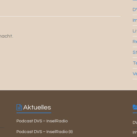
D
I
L
macht.
R
S
T
V
Aktuelles
Podcast DVS – InselRadio
D
Podcast DVS – InselRadio (II)
Im