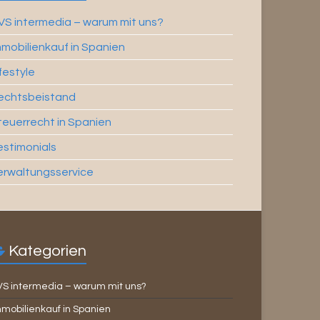
VS intermedia – warum mit uns?
mmobilienkauf in Spanien
ifestyle
echtsbeistand
teuerrecht in Spanien
estimonials
erwaltungsservice
Kategorien
VS intermedia – warum mit uns?
mobilienkauf in Spanien