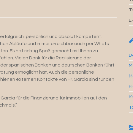
T
E
 erfolgreich, persönlich und absolut kompetent.
chen Abläufe und immer erreichbar auch per Whats
en. Es hat richtig Spaß gemacht mit Ihnen zu
Da
ehlen. Vielen Dank für die Realisierung der
e der spanischen Banken und deutschen Banken führt
M
ratung ermöglicht hat. Auch die persönliche
M
ohlenen externen Kontakte von Hr. Garcia sind für den
Fl
Ka
Garcia für die Finanzierung für Immobilien auf den
chmals.“
T