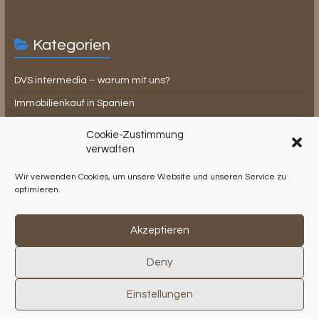
Kategorien
DVS intermedia – warum mit uns?
Immobilienkauf in Spanien
Lifestyle
Cookie-Zustimmung
Rechtsbeistand
verwalten
Steuerrecht in Spanien
Wir verwenden Cookies, um unsere Website und unseren Service zu
optimieren.
Testimonials
Verwaltungsservice
Akzeptieren
Deny
Copyright © 2026
DVS intermedia S.L.
. Alle Rechte vorbehalten.
Home
Unser Angebot
Über Uns
Kontakt
FAQ
Beiträge
Einstellungen
Testimonials
Datenschutz
Impressum