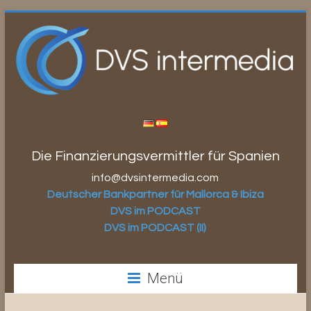
Zum
Inhalt
springen
Die Finanzierungsvermittler für Spanien
info@dvsintermedia.com
Deutscher Bankpartner für Mallorca & Ibiza
DVS im PODCAST
DVS im PODCAST (II)
Menü