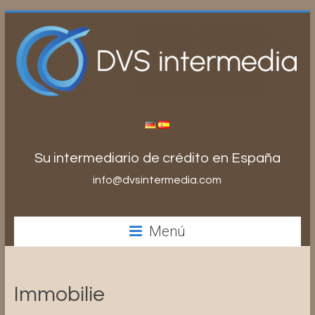
Saltar
al
contenido
Su intermediario de crédito en España
info@dvsintermedia.com
Menú
Immobilie