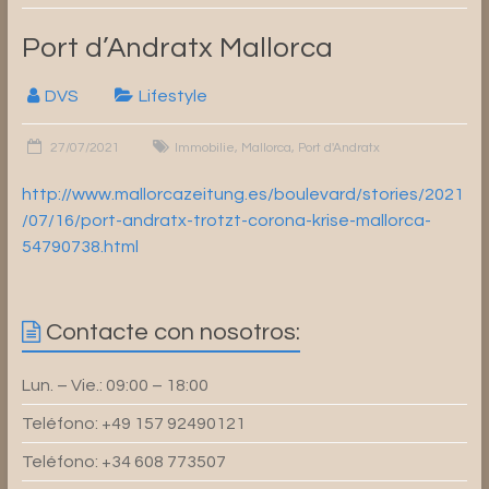
Port d’Andratx Mallorca
DVS
Lifestyle
27/07/2021
Immobilie
,
Mallorca
,
Port d'Andratx
http://www.mallorcazeitung.es/boulevard/stories/2021
/07/16/port-andratx-trotzt-corona-krise-mallorca-
54790738.html
Contacte con nosotros:
Lun. – Vie.: 09:00 – 18:00
Teléfono: +49 157 92490121
Teléfono: +34 608 773507