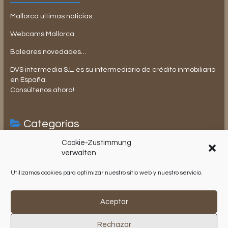
Mallorca ultimas noticias…
Webcams Mallorca
Baleares novedades…
DVS intermedia S.L. es su intermediario de crédito inmobiliario
en España.
Consúltenos ahora!
Categorías
Cookie-Zustimmung
Compraventa de inmuebles en España
verwalten
Impuestos en España
Utilizamos cookies para optimizar nuestro sitio web y nuestro servicio.
Lifestyle
Aceptar
Copyright © 2026
DVS intermedia S.L.
. Todos los derechos reservados.
Rechazar